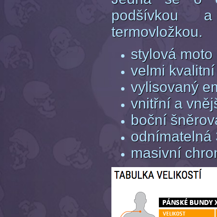
podšívkou 
termovložkou.
stylová moto
velmi kvalitn
vylisovaný 
vnitřní a vně
boční šněrov
odnímatelná
masivní chr