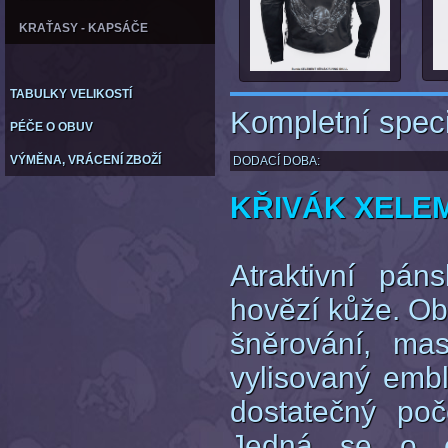
KRAŤASY - KAPSÁČE
TABULKY VELIKOSTÍ
Kompletní speci
PÉČE O OBUV
VÝMĚNA, VRÁCENÍ ZBOŽÍ
DODACÍ DOBA:
KŘIVÁK XELEM
Atraktivní pán
hovězí kůže. Obl
šněrování, ma
vylisovaný emb
dostatečný poč
Jedná se o c