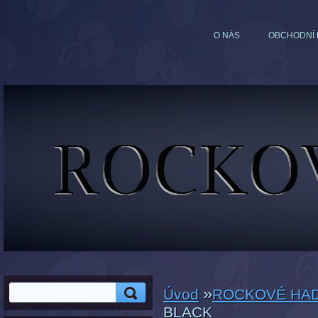
O NÁS
OBCHODNÍ 
»
Úvod
ROCKOVÉ HA
BLACK