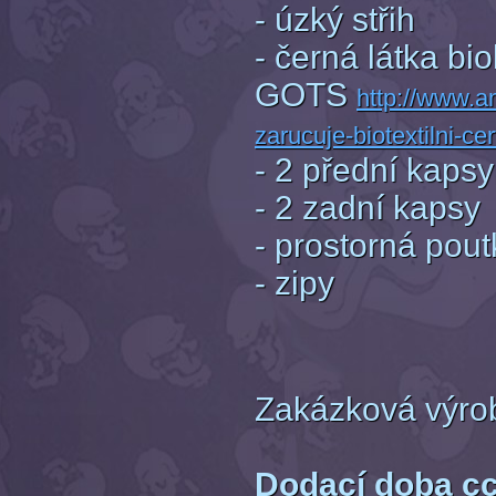
- úzký střih
- černá látka bio
GOTS
http://www.
zarucuje-biotextilni-cer
- 2 přední kapsy
- 2 zadní kapsy
- prostorná pout
- zipy
Zakázková výro
Dodací doba cc